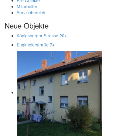
Alle Objekte
Mitarbeiter
Servicebereich
Neue Objekte
Königsberger Strasse 20
+
Englmeierstraße 7
+