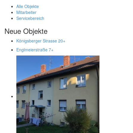
Alle Objekte
Mitarbeiter
Servicebereich
Neue Objekte
Königsberger Strasse 20
+
Englmeierstraße 7
+