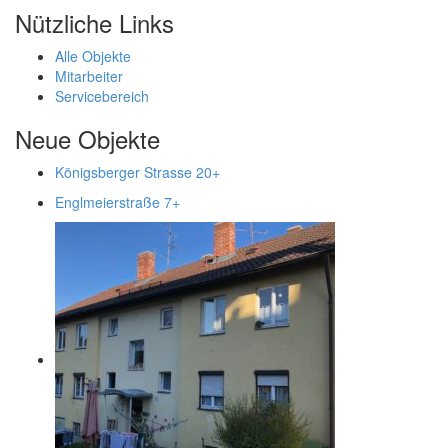
Nützliche Links
Alle Objekte
Mitarbeiter
Servicebereich
Neue Objekte
Königsberger Strasse 20
+
Englmeierstraße 7
+